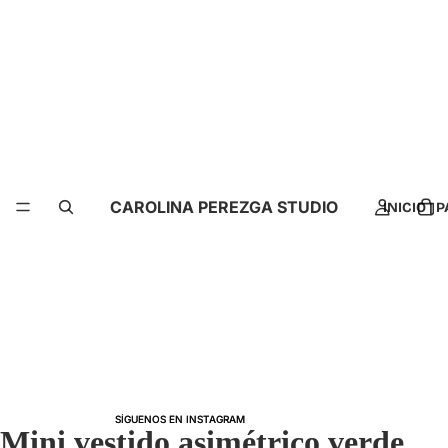
CAROLINA PEREZGA STUDIO
INICIO |
SÍGUENOS EN INSTAGRAM
SÍGUENOS EN INSTAGRAM
Mini vestido asimétrico verde