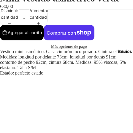
€30,00
Disminuir
Aumentar
cantidad
cantidad
Agregar al carrito
Más opciones de pago
Envíos 
Vestido mini asimétrico. Gasa cinturón incorporado. Cintura elástica.
Medidas: longitud por delante 73cm, longitud por detrás 91cm,
contorno de pecho 92cm, cintura 68cm. Medidas: 95% viscosa, 5%
elastano. Talla S/M
Estado: perfecto estado.